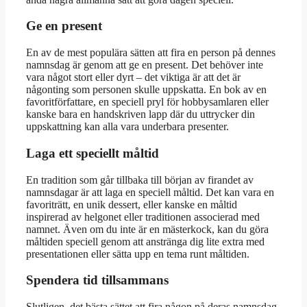
Ge en present
En av de mest populära sätten att fira en person på dennes
namnsdag är genom att ge en present. Det behöver inte
vara något stort eller dyrt – det viktiga är att det är
någonting som personen skulle uppskatta. En bok av en
favoritförfattare, en speciell pryl för hobbysamlaren eller
kanske bara en handskriven lapp där du uttrycker din
uppskattning kan alla vara underbara presenter.
Laga ett speciellt måltid
En tradition som går tillbaka till början av firandet av
namnsdagar är att laga en speciell måltid. Det kan vara en
favoriträtt, en unik dessert, eller kanske en måltid
inspirerad av helgonet eller traditionen associerad med
namnet. Även om du inte är en mästerkock, kan du göra
måltiden speciell genom att anstränga dig lite extra med
presentationen eller sätta upp en tema runt måltiden.
Spendera tid tillsammans
Slutligen, det bästa sättet att fira någon på deras namnsdag