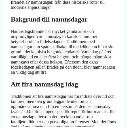
firandet av namnsdagar, från dess historiska rötter till
moderna anpassningar.
Bakgrund till namnsdagar
Namnsdagsfirande har mycket gamla anor och
ursprungligen var namnsdagen kanske ännu mer
betydelsefull än födelsedagen. Traditionen med
namnsdagar kan spåras tillbaka till medeltiden och har sin
grund i det katolska helgonkalendariet. Varje dag på året
var tillägnad ett eller flera helgon, och många människor
namngavs efter dessa helgon. Eftersom den egna
födelsedagen sällan firades på den tiden, blev namnsdagen
en viktig dag att fira.
Att fira namnsdag idag
Traditionen att fira namnsdagar har förändrats över tid och
kulturer, men den grundläggande idén om att
uppmärksamma och fira en person på dennes namnsdag
kvarstår. Det finns ingen specifik regel för hur man ska fira
en namnsdag eftersom det mycket handlar om
familjetraditioner och personliga preferenser. Men det finns
ändå några allmänna sätt att göra dagen speciell.