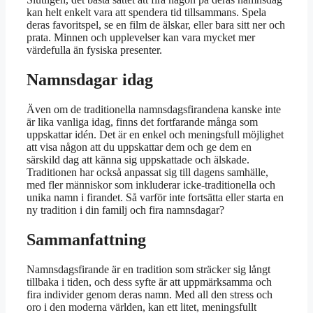
kan helt enkelt vara att spendera tid tillsammans. Spela
deras favoritspel, se en film de älskar, eller bara sitt ner och
prata. Minnen och upplevelser kan vara mycket mer
värdefulla än fysiska presenter.
Namnsdagar idag
Även om de traditionella namnsdagsfirandena kanske inte
är lika vanliga idag, finns det fortfarande många som
uppskattar idén. Det är en enkel och meningsfull möjlighet
att visa någon att du uppskattar dem och ge dem en
särskild dag att känna sig uppskattade och älskade.
Traditionen har också anpassat sig till dagens samhälle,
med fler människor som inkluderar icke-traditionella och
unika namn i firandet. Så varför inte fortsätta eller starta en
ny tradition i din familj och fira namnsdagar?
Sammanfattning
Namnsdagsfirande är en tradition som sträcker sig långt
tillbaka i tiden, och dess syfte är att uppmärksamma och
fira individer genom deras namn. Med all den stress och
oro i den moderna världen, kan ett litet, meningsfullt