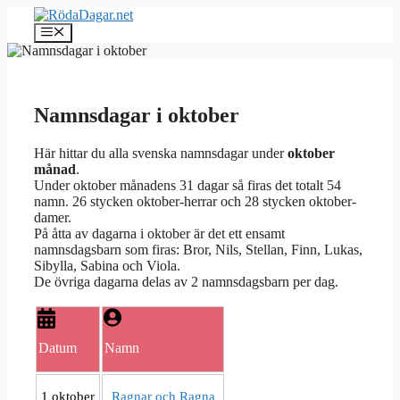
Hoppa
till
Meny
innehåll
Namnsdagar i oktober
Här hittar du alla svenska namnsdagar under
oktober
månad
.
Under oktober månadens 31 dagar så firas det totalt 54
namn. 26 stycken oktober-herrar och 28 stycken oktober-
damer.
På åtta av dagarna i oktober är det ett ensamt
namnsdagsbarn som firas: Bror, Nils, Stellan, Finn, Lukas,
Sibylla, Sabina och Viola.
De övriga dagarna delas av 2 namnsdagsbarn per dag.
Datum
Namn
1 oktober
Ragnar och Ragna