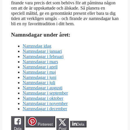
firande vara precis det som behövs för att påminna någon
om att de är uppskattade och älskade. Så planera en
speciell måltid, ge en genomtänkt present eller bara ta dig
tiden att verkligen umgås – och firande av namnsdagar kan
bli en ny favorittradition i ditt hem.
Namnsdagar under året:
Namnsdag idag
Namnsdagar i januari
Namnsdagar i februari
Namnsdagar i mars
Namnsdagar i april
Namnsdagar i maj
Namnsdagar i juni
Namnsdagar i juli
Namnsdagar i augusti
Namnsdagar i september
Namnsdagar i oktober
Namnsdagar i november
Namnsdagar i december
Pinterest
Dela
Dela
Post