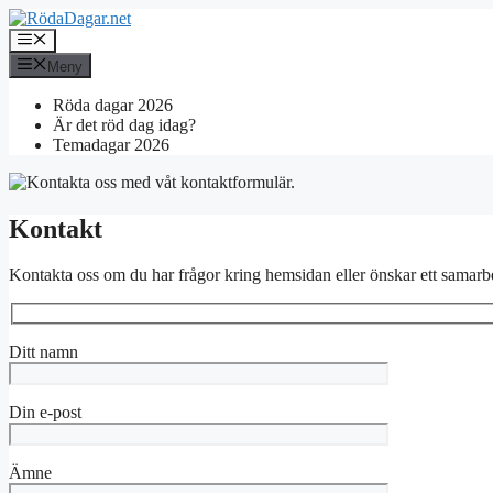
Hoppa
till
Meny
innehåll
Meny
Röda dagar 2026
Är det röd dag idag?
Temadagar 2026
Kontakt
Kontakta oss om du har frågor kring hemsidan eller önskar ett samarb
Ditt namn
Din e-post
Ämne