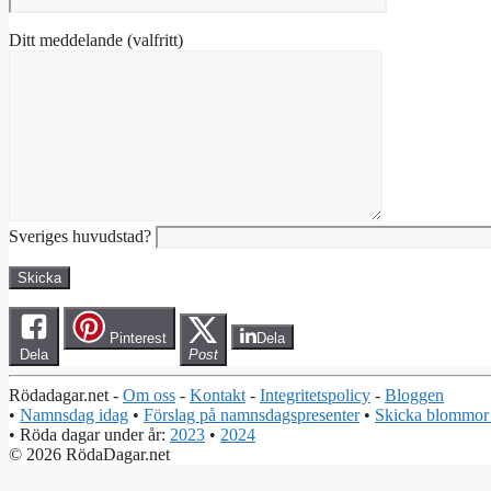
Ditt meddelande (valfritt)
Sveriges huvudstad?
Pinterest
Dela
Dela
Post
Rödadagar.net -
Om oss
-
Kontakt
-
Integritetspolicy
-
Bloggen
•
Namnsdag idag
•
Förslag på namnsdagspresenter
•
Skicka blommor
• Röda dagar under år:
2023
•
2024
© 2026 RödaDagar.net