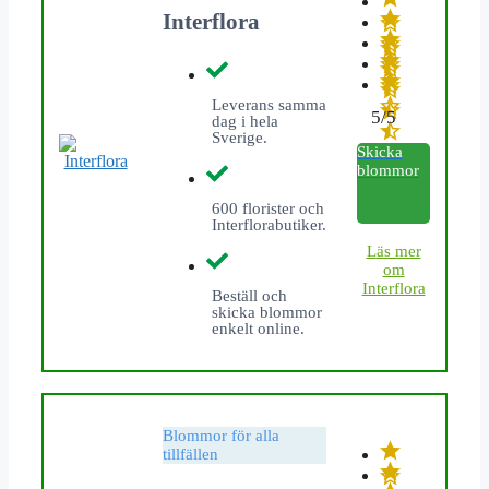
Interflora
Leverans samma
5/5
dag i hela
Sverige.
Skicka
blommor
600 florister och
Interflorabutiker.
L
äs mer
om
Interflora
Beställ och
skicka blommor
enkelt online.
Blommor för alla
tillfällen