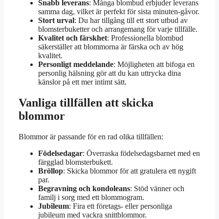
Snabb leverans
: Många blombud erbjuder leverans
samma dag, vilket är perfekt för sista minuten-gåvor.
Stort urval
: Du har tillgång till ett stort utbud av
blomsterbuketter och arrangemang för varje tillfälle.
Kvalitet och färskhet
: Professionella blombud
säkerställer att blommorna är färska och av hög
kvalitet.
Personligt meddelande
: Möjligheten att bifoga en
personlig hälsning gör att du kan uttrycka dina
känslor på ett mer intimt sätt.
Vanliga tillfällen att skicka
blommor
Blommor är passande för en rad olika tillfällen:
Födelsedagar
: Överraska födelsedagsbarnet med en
färgglad blomsterbukett.
Bröllop
: Skicka blommor för att gratulera ett nygift
par.
Begravning och kondoleans
: Stöd vänner och
familj i sorg med ett blommogram.
Jubileum
: Fira ett företags- eller personliga
jubileum med vackra snittblommor.