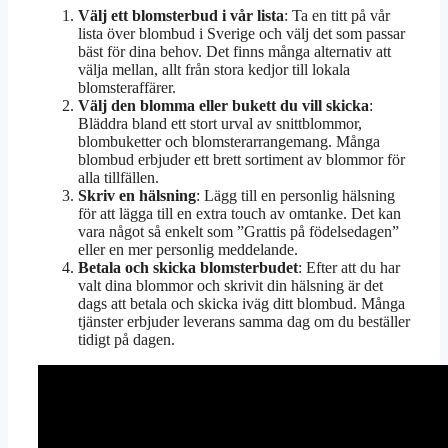
Välj ett blomsterbud i vår lista
: Ta en titt på vår
lista över blombud i Sverige och välj det som passar
bäst för dina behov. Det finns många alternativ att
välja mellan, allt från stora kedjor till lokala
blomsteraffärer.
Välj den blomma eller bukett du vill skicka
:
Bläddra bland ett stort urval av snittblommor,
blombuketter och blomsterarrangemang. Många
blombud erbjuder ett brett sortiment av blommor för
alla tillfällen.
Skriv en hälsning
: Lägg till en personlig hälsning
för att lägga till en extra touch av omtanke. Det kan
vara något så enkelt som ”Grattis på födelsedagen”
eller en mer personlig meddelande.
Betala och skicka blomsterbudet
: Efter att du har
valt dina blommor och skrivit din hälsning är det
dags att betala och skicka iväg ditt blombud. Många
tjänster erbjuder leverans samma dag om du beställer
tidigt på dagen.