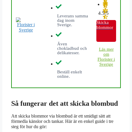
4.5/5
Leverans samma
dag inom
Skicka
Sverige.
blommor
Även
chokladbud och
L
äs mer
delikatesser.
om
Florister i
Sverige
Beställ enkelt
online.
Så fungerar det att skicka blombud
Att skicka blommor via blombud är ett smidigt sätt att
förmedla känslor och tankar. Här är en enkel guide i tre
steg för hur du gör: