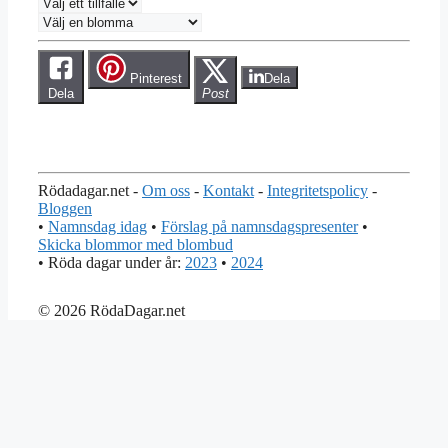
Pinterest
Dela
Dela
Post
Rödadagar.net -
Om oss
-
Kontakt
-
Integritetspolicy
-
Bloggen
•
Namnsdag idag
•
Förslag på namnsdagspresenter
•
Skicka blommor med blombud
• Röda dagar under år:
2023
•
2024
© 2026 RödaDagar.net