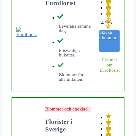
Euroflorist
4.5/5
Leverans samma
dag.
Skicka
blommor
Prisvänliga
buketter.
L
äs mer
om
Euroflorist
Blommor för
alla tillfällen.
Blommor och choklad
Florister i
Sverige