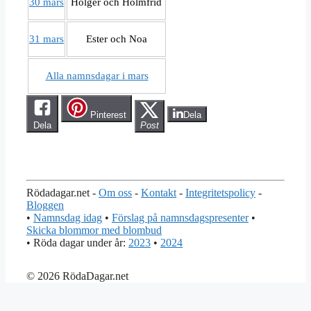
30 mars
Holger och Holmfrid
31 mars
Ester och Noa
Alla namnsdagar i mars
Pinterest
Dela
Dela
Post
Rödadagar.net -
Om oss
-
Kontakt
-
Integritetspolicy
-
Bloggen
•
Namnsdag idag
•
Förslag på namnsdagspresenter
•
Skicka blommor med blombud
• Röda dagar under år:
2023
•
2024
© 2026 RödaDagar.net