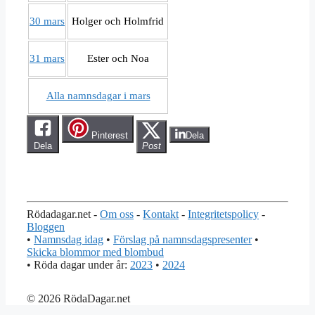
30 mars
Holger och Holmfrid
31 mars
Ester och Noa
Alla namnsdagar i mars
Pinterest
Dela
Dela
Post
Rödadagar.net -
Om oss
-
Kontakt
-
Integritetspolicy
-
Bloggen
•
Namnsdag idag
•
Förslag på namnsdagspresenter
•
Skicka blommor med blombud
• Röda dagar under år:
2023
•
2024
© 2026 RödaDagar.net