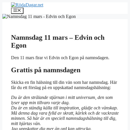
Hoppa
till
Meny
innehåll
Namnsdag 11 mars – Edvin och
Egon
Den 11 mars firar vi Edvin och Egon på namnsdagen.
Grattis på namnsdagen
Skicka en fin hälsning till din vän som har namnsdag. Här
får du ett förslag på en uppskattad namnsdagshälsning:
Du är den strålande stjärnan i mitt universum, den som
lyser upp min tillvaro varje dag.
Du är en ständig källa till inspiration, glädje och vänskap.
Må denna dag vara fylld av skratt, kärlek och de vackraste
minnen. Så här är en speciell namnsdagshälsning till dig,
mitt hjärtas vän.
Jag uppskattar dig mer än ord kan uttrycka.