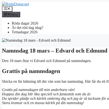
Hoppa
till
Meny
innehåll
Meny
Röda dagar 2026
Är det röd dag idag?
Temadagar 2026
Namnsdag 18 mars – Edvard och Edmund
Den 18 mars firar vi Edvard och Edmund på namnsdagen.
Grattis på namnsdagen
Skicka en fin hälsning till din vän som har namnsdag. Här får du ett 
Grattis på namnsdagen till min underbara vän!
Hoppas din dag blir lika speciell och fantastisk som du är.
Du sprider glädje och kärlek omkring dig och jag är så tacksam för att h
Stora kramar och en massa kärlek på din namnsdag!