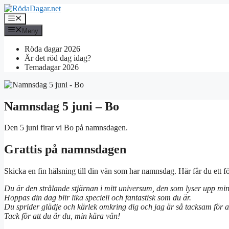
Hoppa
till
Meny
innehåll
Meny
Röda dagar 2026
Är det röd dag idag?
Temadagar 2026
Namnsdag 5 juni – Bo
Den 5 juni firar vi Bo på namnsdagen.
Grattis på namnsdagen
Skicka en fin hälsning till din vän som har namnsdag. Här får du ett 
Du är den strålande stjärnan i mitt universum, den som lyser upp min 
Hoppas din dag blir lika speciell och fantastisk som du är.
Du sprider glädje och kärlek omkring dig och jag är så tacksam för att h
Tack för att du är du, min kära vän!