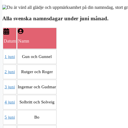
Alla svenska namnsdagar under juni månad.
Datum
Namn
1 juni
Gun och Gunnel
2 juni
Rutger och Roger
3 juni
Ingemar och Gudmar
4 juni
Solbritt och Solveig
5 juni
Bo