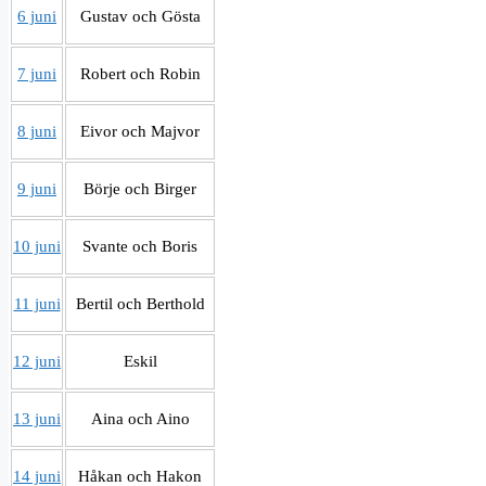
6 juni
Gustav och Gösta
7 juni
Robert och Robin
8 juni
Eivor och Majvor
9 juni
Börje och Birger
10 juni
Svante och Boris
11 juni
Bertil och Berthold
12 juni
Eskil
13 juni
Aina och Aino
14 juni
Håkan och Hakon