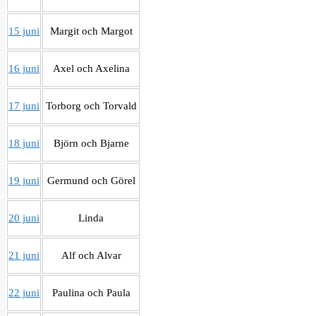
15 juni
Margit och Margot
16 juni
Axel och Axelina
17 juni
Torborg och Torvald
18 juni
Björn och Bjarne
19 juni
Germund och Görel
20 juni
Linda
21 juni
Alf och Alvar
22 juni
Paulina och Paula