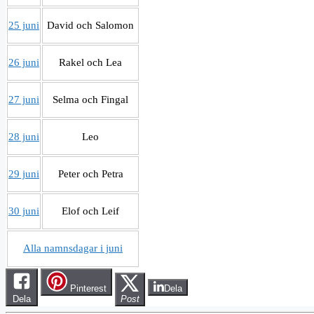
25 juni
David och Salomon
26 juni
Rakel och Lea
27 juni
Selma och Fingal
28 juni
Leo
29 juni
Peter och Petra
30 juni
Elof och Leif
Alla namnsdagar i juni
Pinterest
Dela
Dela
Post