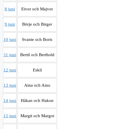
8 juni
Eivor och Majvor
9 juni
Börje och Birger
10 juni
Svante och Boris
11 juni
Bertil och Berthold
12 juni
Eskil
13 juni
Aina och Aino
14 juni
Håkan och Hakon
15 juni
Margit och Margot