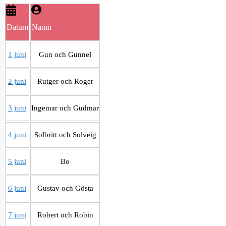
Datum
Namn
1 juni
Gun och Gunnel
2 juni
Rutger och Roger
3 juni
Ingemar och Gudmar
4 juni
Solbritt och Solveig
5 juni
Bo
6 juni
Gustav och Gösta
7 juni
Robert och Robin