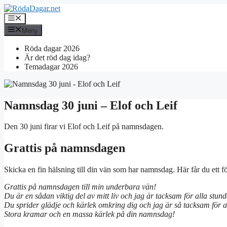
Hoppa
till
Meny
innehåll
Meny
Röda dagar 2026
Är det röd dag idag?
Temadagar 2026
Namnsdag 30 juni – Elof och Leif
Den 30 juni firar vi Elof och Leif på namnsdagen.
Grattis på namnsdagen
Skicka en fin hälsning till din vän som har namnsdag. Här får du ett 
Grattis på namnsdagen till min underbara vän!
Du är en sådan viktig del av mitt liv och jag är tacksam för alla stunde
Du sprider glädje och kärlek omkring dig och jag är så tacksam för att 
Stora kramar och en massa kärlek på din namnsdag!