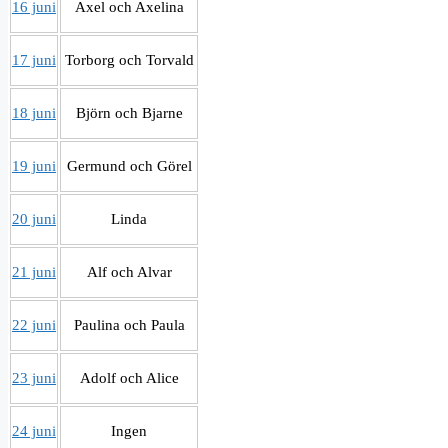
16 juni
Axel och Axelina
17 juni
Torborg och Torvald
18 juni
Björn och Bjarne
19 juni
Germund och Görel
20 juni
Linda
21 juni
Alf och Alvar
22 juni
Paulina och Paula
23 juni
Adolf och Alice
24 juni
Ingen