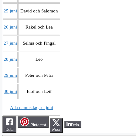
25 juni
David och Salomon
26 juni
Rakel och Lea
27 juni
Selma och Fingal
28 juni
Leo
29 juni
Peter och Petra
30 juni
Elof och Leif
Alla namnsdagar i juni
Pinterest
Dela
Dela
Post