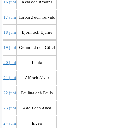
16 juni
Axel och Axelina
17 juni
Torborg och Torvald
18 juni
Björn och Bjarne
19 juni
Germund och Görel
20 juni
Linda
21 juni
Alf och Alvar
22 juni
Paulina och Paula
23 juni
Adolf och Alice
24 juni
Ingen