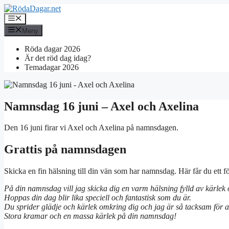
Hoppa
till
Meny
innehåll
Meny
Röda dagar 2026
Är det röd dag idag?
Temadagar 2026
Namnsdag 16 juni – Axel och Axelina
Den 16 juni firar vi Axel och Axelina på namnsdagen.
Grattis på namnsdagen
Skicka en fin hälsning till din vän som har namnsdag. Här får du ett 
På din namnsdag vill jag skicka dig en varm hälsning fylld av kärlek 
Hoppas din dag blir lika speciell och fantastisk som du är.
Du sprider glädje och kärlek omkring dig och jag är så tacksam för at
Stora kramar och en massa kärlek på din namnsdag!