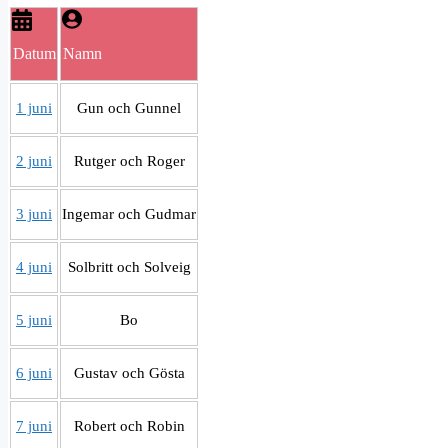
Datum
Namn
1 juni
Gun och Gunnel
2 juni
Rutger och Roger
3 juni
Ingemar och Gudmar
4 juni
Solbritt och Solveig
5 juni
Bo
6 juni
Gustav och Gösta
7 juni
Robert och Robin