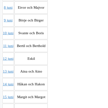
8 juni
Eivor och Majvor
9 juni
Börje och Birger
10 juni
Svante och Boris
11 juni
Bertil och Berthold
12 juni
Eskil
13 juni
Aina och Aino
14 juni
Håkan och Hakon
15 juni
Margit och Margot