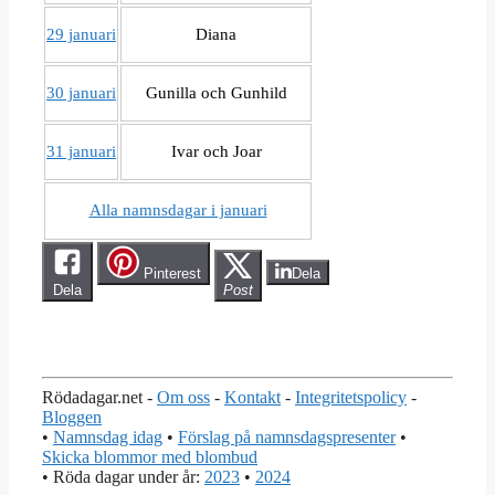
29 januari
Diana
30 januari
Gunilla och Gunhild
31 januari
Ivar och Joar
Alla namnsdagar i januari
Pinterest
Dela
Dela
Post
Rödadagar.net -
Om oss
-
Kontakt
-
Integritetspolicy
-
Bloggen
•
Namnsdag idag
•
Förslag på namnsdagspresenter
•
Skicka blommor med blombud
• Röda dagar under år:
2023
•
2024