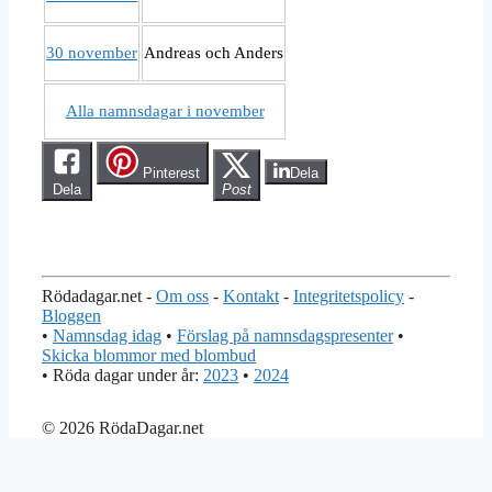
30 november
Andreas och Anders
Alla namnsdagar i november
Pinterest
Dela
Dela
Post
Rödadagar.net -
Om oss
-
Kontakt
-
Integritetspolicy
-
Bloggen
•
Namnsdag idag
•
Förslag på namnsdagspresenter
•
Skicka blommor med blombud
• Röda dagar under år:
2023
•
2024
© 2026 RödaDagar.net