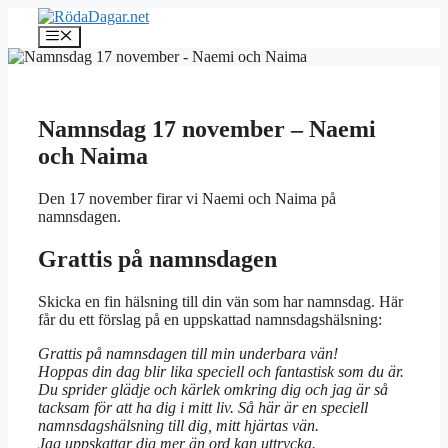
Hoppa
till
Meny
innehåll
Namnsdag 17 november – Naemi
och Naima
Den 17 november firar vi Naemi och Naima på
namnsdagen.
Grattis på namnsdagen
Skicka en fin hälsning till din vän som har namnsdag. Här
får du ett förslag på en uppskattad namnsdagshälsning:
Grattis på namnsdagen till min underbara vän!
Hoppas din dag blir lika speciell och fantastisk som du är.
Du sprider glädje och kärlek omkring dig och jag är så
tacksam för att ha dig i mitt liv. Så här är en speciell
namnsdagshälsning till dig, mitt hjärtas vän.
Jag uppskattar dig mer än ord kan uttrycka.