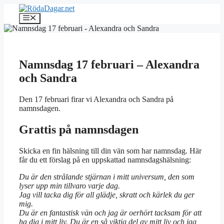
Hoppa
till
Meny
innehåll
Namnsdag 17 februari – Alexandra
och Sandra
Den 17 februari firar vi Alexandra och Sandra på
namnsdagen.
Grattis på namnsdagen
Skicka en fin hälsning till din vän som har namnsdag. Här
får du ett förslag på en uppskattad namnsdagshälsning:
Du är den strålande stjärnan i mitt universum, den som
lyser upp min tillvaro varje dag.
Jag vill tacka dig för all glädje, skratt och kärlek du ger
mig.
Du är en fantastisk vän och jag är oerhört tacksam för att
ha dig i mitt liv. Du är en så viktig del av mitt liv och jag