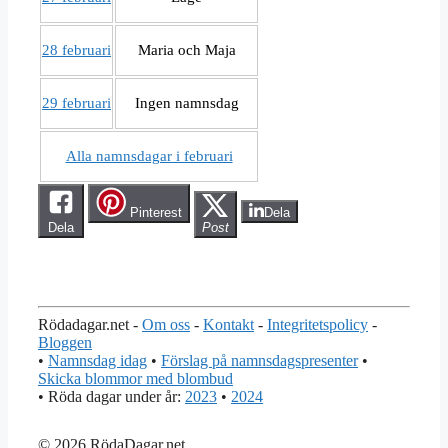
28 februari
Maria och Maja
29 februari
Ingen namnsdag
Alla namnsdagar i februari
Pinterest
Dela
Dela
Post
Rödadagar.net -
Om oss
-
Kontakt
-
Integritetspolicy
-
Bloggen
•
Namnsdag idag
•
Förslag på namnsdagspresenter
•
Skicka blommor med blombud
• Röda dagar under år:
2023
•
2024
© 2026 RödaDagar.net