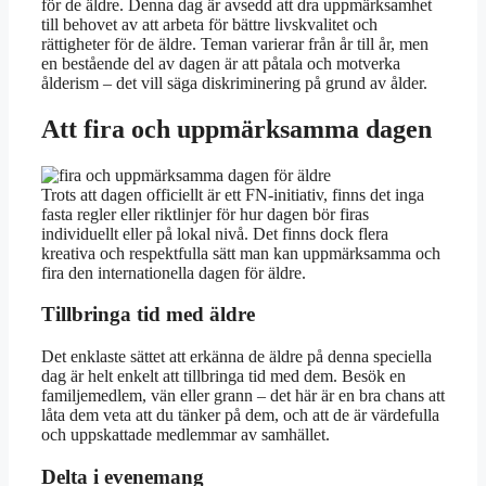
för de äldre. Denna dag är avsedd att dra uppmärksamhet
till behovet av att arbeta för bättre livskvalitet och
rättigheter för de äldre. Teman varierar från år till år, men
en bestående del av dagen är att påtala och motverka
ålderism – det vill säga diskriminering på grund av ålder.
Att fira och uppmärksamma dagen
Trots att dagen officiellt är ett FN-initiativ, finns det inga
fasta regler eller riktlinjer för hur dagen bör firas
individuellt eller på lokal nivå. Det finns dock flera
kreativa och respektfulla sätt man kan uppmärksamma och
fira den internationella dagen för äldre.
Tillbringa tid med äldre
Det enklaste sättet att erkänna de äldre på denna speciella
dag är helt enkelt att tillbringa tid med dem. Besök en
familjemedlem, vän eller grann – det här är en bra chans att
låta dem veta att du tänker på dem, och att de är värdefulla
och uppskattade medlemmar av samhället.
Delta i evenemang