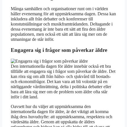
Många samhällen och organisationer runt om i världen
håller evenemang för att uppmärksamma dagen. Dessa kan
inkludera allt från debatter och konferenser till
konstutställningar och musikframträdanden. Deltagande i
dessa evenemang är inte bara ett sätt att fira den äldre
populationen, men också ett sätt att lära sig mer om de
utmaningar de står inför.
Engagera sig i frågor som påverkar äldre
Den internationella dagen för äldre innebär också ett bra
tillfälle att engagera sig i frågor som påverkar de äldre. Det
kan röra sig om allt från hälso- och sjukvård till bostads-
och ekonomifrågor. Det kan vara att bli volontär på en
närliggande vårdinrättning, delta i politiska debatter eller
bara att lära sig mer om de problem som äldre ofta står
inför i ditt land.
Oavsett hur du väljer att uppmärksamma den
internationella dagen för äldre, är det viktigt att komma
ihåg dess huvudsyfte: att uppmärksamma, respektera och
värdesätta äldre. Genom att uppskatta de äldres
erfarenheter och bidrag kan vi alla bidra till att skapa ett