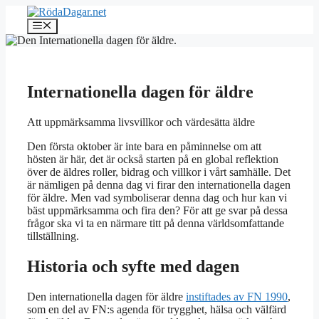
Hoppa
till
Meny
innehåll
Internationella dagen för äldre
Att uppmärksamma livsvillkor och värdesätta äldre
Den första oktober är inte bara en påminnelse om att
hösten är här, det är också starten på en global reflektion
över de äldres roller, bidrag och villkor i vårt samhälle. Det
är nämligen på denna dag vi firar den internationella dagen
för äldre. Men vad symboliserar denna dag och hur kan vi
bäst uppmärksamma och fira den? För att ge svar på dessa
frågor ska vi ta en närmare titt på denna världsomfattande
tillställning.
Historia och syfte med dagen
Den internationella dagen för äldre
instiftades av FN 1990
,
som en del av FN:s agenda för trygghet, hälsa och välfärd