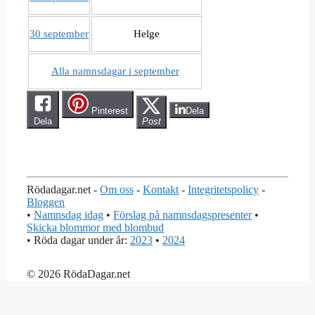
30 september
Helge
Alla namnsdagar i september
Pinterest
Dela
Dela
Post
Rödadagar.net -
Om oss
-
Kontakt
-
Integritetspolicy
-
Bloggen
•
Namnsdag idag
•
Förslag på namnsdagspresenter
•
Skicka blommor med blombud
• Röda dagar under år:
2023
•
2024
© 2026 RödaDagar.net