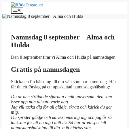
Hoppa
till
Meny
innehåll
Namnsdag 8 september – Alma och
Hulda
Den 8 september firar vi Alma och Hulda på namnsdagen.
Grattis på namnsdagen
Skicka en fin hälsning till din vän som har namnsdag. Här
får du ett förslag på en uppskattad namnsdagshälsning:
Du är den strålande stjärnan i mitt universum, den som
lyser upp min tillvaro varje dag.
Jag vill tacka dig för all glädje, skratt och kärlek du ger
mig.
Du sprider glädje och kärlek omkring dig och jag är så
tacksam för att ha dig i mitt liv. Så här är en speciell
namnsdagshälsning till dig, mitt hjärtas vän.