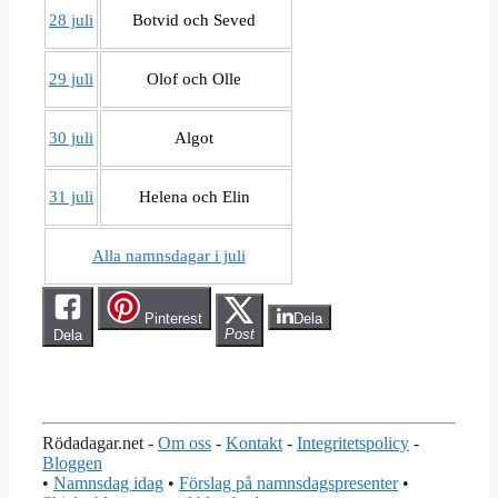
28 juli
Botvid och Seved
29 juli
Olof och Olle
30 juli
Algot
31 juli
Helena och Elin
Alla namnsdagar i juli
Pinterest
Dela
Dela
Post
Rödadagar.net -
Om oss
-
Kontakt
-
Integritetspolicy
-
Bloggen
•
Namnsdag idag
•
Förslag på namnsdagspresenter
•