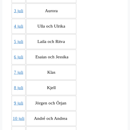
3 juli
Aurora
4 juli
Ulla och Ulrika
5 juli
Laila och Ritva
6 juli
Esaias och Jessika
7 juli
Klas
8 juli
Kjell
9 juli
Jörgen och Örjan
10 juli
André och Andrea