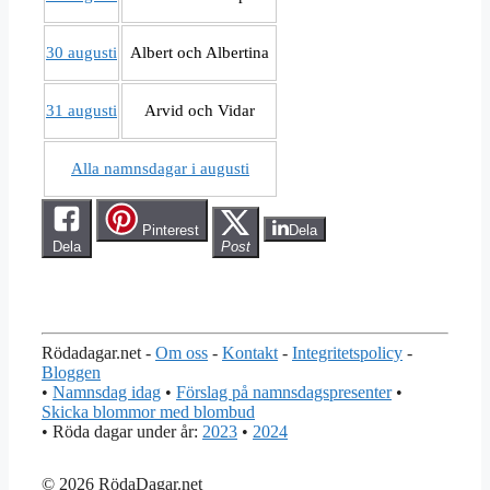
30 augusti
Albert och Albertina
31 augusti
Arvid och Vidar
Alla namnsdagar i augusti
Pinterest
Dela
Dela
Post
Rödadagar.net -
Om oss
-
Kontakt
-
Integritetspolicy
-
Bloggen
•
Namnsdag idag
•
Förslag på namnsdagspresenter
•
Skicka blommor med blombud
• Röda dagar under år:
2023
•
2024
© 2026 RödaDagar.net