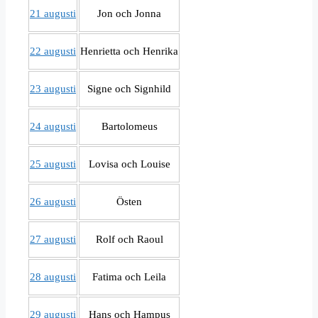
21 augusti
Jon och Jonna
22 augusti
Henrietta och Henrika
23 augusti
Signe och Signhild
24 augusti
Bartolomeus
25 augusti
Lovisa och Louise
26 augusti
Östen
27 augusti
Rolf och Raoul
28 augusti
Fatima och Leila
29 augusti
Hans och Hampus