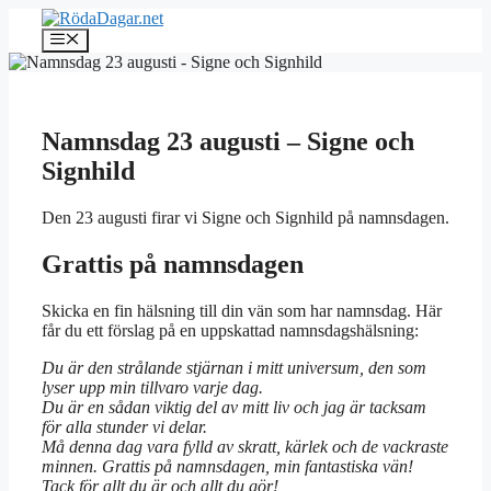
Hoppa
till
Meny
innehåll
Namnsdag 23 augusti – Signe och
Signhild
Den 23 augusti firar vi Signe och Signhild på namnsdagen.
Grattis på namnsdagen
Skicka en fin hälsning till din vän som har namnsdag. Här
får du ett förslag på en uppskattad namnsdagshälsning:
Du är den strålande stjärnan i mitt universum, den som
lyser upp min tillvaro varje dag.
Du är en sådan viktig del av mitt liv och jag är tacksam
för alla stunder vi delar.
Må denna dag vara fylld av skratt, kärlek och de vackraste
minnen. Grattis på namnsdagen, min fantastiska vän!
Tack för allt du är och allt du gör!