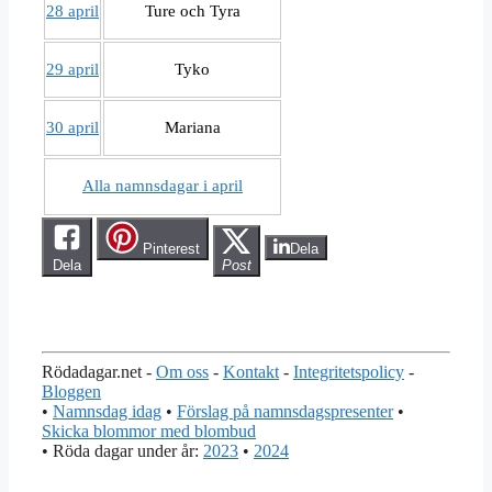
28 april
Ture och Tyra
29 april
Tyko
30 april
Mariana
Alla namnsdagar i april
Pinterest
Dela
Dela
Post
Rödadagar.net -
Om oss
-
Kontakt
-
Integritetspolicy
-
Bloggen
•
Namnsdag idag
•
Förslag på namnsdagspresenter
•
Skicka blommor med blombud
• Röda dagar under år:
2023
•
2024