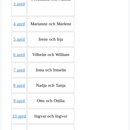
3 april
4 april
Marianne och Marlene
5 april
Irene och Irja
6 april
Vilhelm och William
7 april
Irma och Irmelin
8 april
Nadja och Tanja
9 april
Otto och Ottilia
10 april
Ingvar och Ingvor