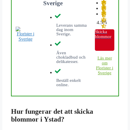
Sverige
4.5/5
Leverans samma
dag inom
Skicka
Sverige.
blommor
Även
chokladbud och
L
äs mer
delikatesser.
om
Florister i
Sverige
Beställ enkelt
online.
Hur fungerar det att skicka
blommor i Ystad?