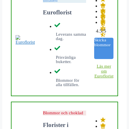
tillfällen
Euroflorist
4.5/5
Leverans samma
dag.
Skicka
blommor
Prisvänliga
buketter.
L
äs mer
om
Euroflorist
Blommor för
alla tillfällen.
Blommor och choklad
Florister i