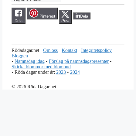
Pinterest
Dela
Dela
Post
Rödadagar.net -
Om oss
-
Kontakt
-
Integritetspolicy
-
Bloggen
•
Namnsdag idag
•
Förslag på namnsdagspresenter
•
Skicka blommor med blombud
• Röda dagar under år:
2023
•
2024
© 2026 RödaDagar.net