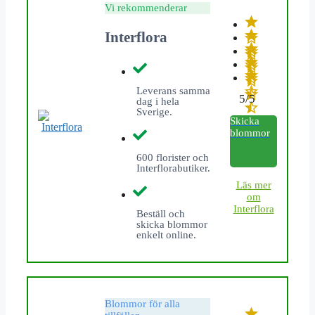
Vi rekommenderar
Interflora
Leverans samma
5/5
dag i hela
Sverige.
Skicka
blommor
600 florister och
Interflorabutiker.
L
äs mer
om
Interflora
Beställ och
skicka blommor
enkelt online.
Blommor för alla