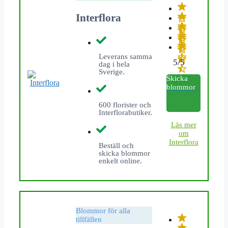
Interflora
Leverans samma
5/5
dag i hela
Sverige.
Skicka
blommor
600 florister och
Interflorabutiker.
L
äs mer
om
Interflora
Beställ och
skicka blommor
enkelt online.
Blommor för alla
tillfällen