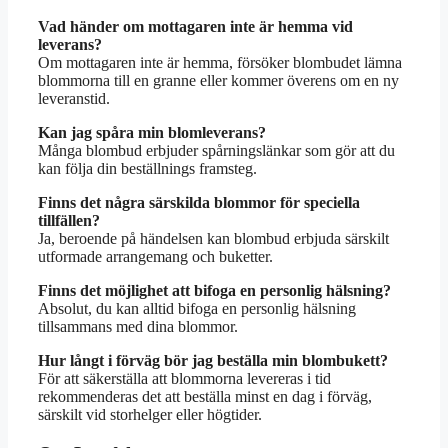
Vad händer om mottagaren inte är hemma vid
leverans?
Om mottagaren inte är hemma, försöker blombudet lämna
blommorna till en granne eller kommer överens om en ny
leveranstid.
Kan jag spåra min blomleverans?
Många blombud erbjuder spårningslänkar som gör att du
kan följa din beställnings framsteg.
Finns det några särskilda blommor för speciella
tillfällen?
Ja, beroende på händelsen kan blombud erbjuda särskilt
utformade arrangemang och buketter.
Finns det möjlighet att bifoga en personlig hälsning?
Absolut, du kan alltid bifoga en personlig hälsning
tillsammans med dina blommor.
Hur långt i förväg bör jag beställa min blombukett?
För att säkerställa att blommorna levereras i tid
rekommenderas det att beställa minst en dag i förväg,
särskilt vid storhelger eller högtider.