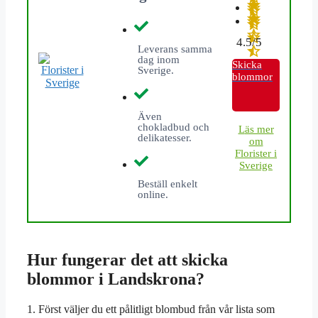
4.5/5
Leverans samma
dag inom
Skicka
Sverige.
blommor
Även
chokladbud och
L
äs mer
delikatesser.
om
Florister i
Sverige
Beställ enkelt
online.
Hur fungerar det att skicka
blommor i Landskrona?
1. Först väljer du ett pålitligt blombud från vår lista som