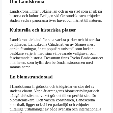
Om Landskrona
Landskrona ligger i Skåne län och är en stad som är rik på
historia och kultur. Belägen vid Öresundskusten erbjuder
staden vackra panorama över havet och närhet till naturen.
Kulturella och historiska platser
Landskrona är känd för sina vackra parker och historiska
byggnader. Landskrona Citadellet, en av Skånes mest
anrika fästningar, är ett populärt turistmål som lockar
besökare varje år med sina välbevarade vallgravar och
fascinerande historia. Dessutom finns Tycho Brahe-museet
i närheten, som hyllar den berömda astronomen med
samma namn.
En blomstrande stad
I Landskrona är grönska och trädgårdar en stor del av
stadens charm. Varje år arrangeras blomstertävlingar och
trädgårdsfestivaler, vilket gör det till en perfekt stad för
blomsterälskare. Den vackra konsthallen, Landskrona
konsthall, ligger också i en parkmiljö och erbjuder
tillfälliga utställningar av både svenska och internationella