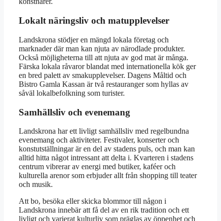
konstnärer.
Lokalt näringsliv och matupplevelser
Landskrona stödjer en mängd lokala företag och
marknader där man kan njuta av närodlade produkter.
Också möjligheterna till att njuta av god mat är många.
Färska lokala råvaror blandat med internationella kök ger
en bred palett av smakupplevelser. Dagens Måltid och
Bistro Gamla Kassan är två restauranger som hyllas av
såväl lokalbefolkning som turister.
Samhällsliv och evenemang
Landskrona har ett livligt samhällsliv med regelbundna
evenemang och aktiviteter. Festivaler, konserter och
konstutställningar är en del av stadens puls, och man kan
alltid hitta något intressant att delta i. Kvarteren i stadens
centrum vibrerar av energi med butiker, kaféer och
kulturella arenor som erbjuder allt från shopping till teater
och musik.
Att bo, besöka eller skicka blommor till någon i
Landskrona innebär att få del av en rik tradition och ett
livligt och varierat kulturliv som präglas av öppenhet och