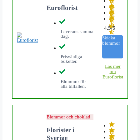
Euroflorist
4.5/5
Leverans samma
dag.
Skicka
blommor
Prisvänliga
buketter.
L
äs mer
om
Euroflorist
Blommor för
alla tillfällen.
Blommor och choklad
Florister i
Sverige