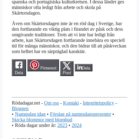
spanska och portugisiska kulturkretsen. I dessa länder ges
människor ofta ledigt från arbete och skola på
Skärtorsdagen.
Även om Skärtorsdagen inte är en röd dag i Sverige, har
den fortfarande en viktig plats i firandet av påsk och dess
omgivande traditioner. Trots att vi inte har ledigt från
arbete, kan Skärtorsdagen fortfarande innebära en speciell
tid för många människor, och den bidrar till att påskveckan
som helhet har en särpräglad karaktär.
Pinterest
Dela
Dela
Post
Rödadagar.net -
Om oss
-
Kontakt
-
Integritetspolicy
-
Bloggen
•
Namnsdag idag
•
Förslag på namnsdagspresenter
•
Skicka blommor med blombud
• Röda dagar under år:
2023
•
2024