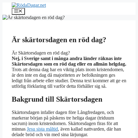
Hoppa
till
Meny
innehåll
Är skärtorsdagen en röd dag?
Är Skärtorsdagen en röd dag?
Nej, i Sverige samt i många andra länder räknas inte
Skärtorsdagen som en röd dag eller en allmän helgdag.
Trots att denna dag har en viktig plats inom kristendomen,
är den inte en dag då majoriteten av befolkningen ges
ledigt från arbete eller studier. Denna text kommer att ge en
utförlig förklaring till varför detta förhåller sig så.
Bakgrund till Skärtorsdagen
Skärtorsdagen infaller dagen före Långfredagen, och
markerar början på påskens tre heliga dagar (triduum
sacrum) inom kristendomen. Skärtorsdagen firas för att
minnas
Jesu sista måltid
, även kallad nattvarden, där han
delade bröd och vin med sina lärjungar.