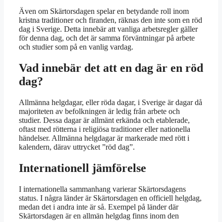
Även om Skärtorsdagen spelar en betydande roll inom
kristna traditioner och firanden, räknas den inte som en röd
dag i Sverige. Detta innebär att vanliga arbetsregler gäller
för denna dag, och det är samma förväntningar på arbete
och studier som på en vanlig vardag.
Vad innebär det att en dag är en röd
dag?
Allmänna helgdagar, eller röda dagar, i Sverige är dagar då
majoriteten av befolkningen är ledig från arbete och
studier. Dessa dagar är allmänt erkända och etablerade,
oftast med rötterna i religiösa traditioner eller nationella
händelser. Allmänna helgdagar är markerade med rött i
kalendern, därav uttrycket ”röd dag”.
Internationell jämförelse
I internationella sammanhang varierar Skärtorsdagens
status. I några länder är Skärtorsdagen en officiell helgdag,
medan det i andra inte är så. Exempel på länder där
Skärtorsdagen är en allmän helgdag finns inom den